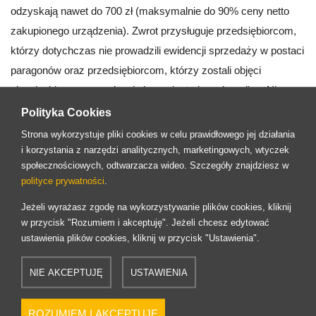
odzyskają nawet do 700 zł (maksymalnie do 90% ceny netto
zakupionego urządzenia). Zwrot przysługuje przedsiębiorcom,
którzy dotychczas nie prowadzili ewidencji sprzedaży w postaci
paragonów oraz przedsiębiorcom, którzy zostali objęci
obowiązkiem wprowadzenia kas rejestrujących on-line. Nie ma
tu znaczenia, czy są oni vatowcami, czy nievatowcami. Co
Polityka Cookies
więcej – przy zakupie kilku kas odliczenie możliwe jest dla
Strona wykorzystuje pliki cookies w celu prawidłowego jej działania
każdej z nich, o ile zostanie wdrożona do użytku w ciągu 6
i korzystania z narzędzi analitycznych, marketingowych, wtyczek
społecznościowych, odtwarzacza wideo. Szczegóły znajdziesz w
miesięcy od zakupu. Co ważne, zgodnie z aktualnymi
polityce prywatności
.
przepisami przedsiębiorca nie musi kupować urządzenia
Jeżeli wyrażasz zgodę na wykorzystywanie plików cookies, kliknij
rejestrującego – może korzystać z niego również w innej formie
w przycisk "Rozumiem i akceptuję". Jeżeli chcesz edytować
(np. najmu, leasingu czy dzierżawy).
ustawienia plików cookies, kliknij w przycisk "Ustawienia".
Znacznie uproszczona jest obecnie procedura związana z
NIE AKCEPTUJĘ
USTAWIENIA
wdrażaniem kas fiskalnych on-line. O ile w przypadku kas z
kopią papierową lub elektroniczną przedsiębiorca musiał
ROZUMIEM I AKCEPTUJĘ