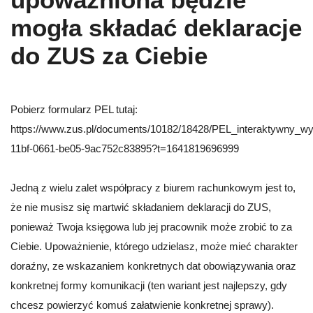
mogła składać deklaracje
do ZUS za Ciebie
Pobierz formularz PEL tutaj:
https://www.zus.pl/documents/10182/18428/PEL_interaktywny_wype
11bf-0661-be05-9ac752c83895?t=1641819696999
Jedną z wielu zalet współpracy z biurem rachunkowym jest to,
że nie musisz się martwić składaniem deklaracji do ZUS,
ponieważ Twoja księgowa lub jej pracownik może zrobić to za
Ciebie. Upoważnienie, którego udzielasz, może mieć charakter
doraźny, ze wskazaniem konkretnych dat obowiązywania oraz
konkretnej formy komunikacji (ten wariant jest najlepszy, gdy
chcesz powierzyć komuś załatwienie konkretnej sprawy).