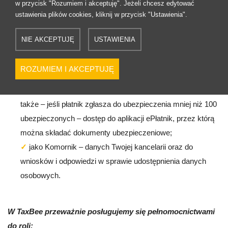
w przycisk "Rozumiem i akceptuję". Jeżeli chcesz edytować
które wypłaca/ wypłacił Ci ZUS np. emeryturze, rencie,
ustawienia plików cookies, kliknij w przycisk "Ustawienia".
zasiłku chorobowym, zasiłku macierzyńskim (w tym
informacji o wysokości tych świadczeń), Twoich zwolnień
NIE AKCEPTUJĘ
USTAWIENIA
lekarskich, formularzy PIT;
jako Płatnik składek – stanu rozliczeń z ZUS, danych
ROZUMIEM I AKCEPTUJĘ
osób zgłoszonych do ubezpieczeń przez Ciebie jako
płatnika oraz ich elektronicznych zwolnień lekarskich, a
także – jeśli płatnik zgłasza do ubezpieczenia mniej niż 100
ubezpieczonych – dostęp do aplikacji ePłatnik, przez którą
można składać dokumenty ubezpieczeniowe;
jako Komornik – danych Twojej kancelarii oraz do
wniosków i odpowiedzi w sprawie udostępnienia danych
osobowych.
W TaxBee przeważnie posługujemy się pełnomocnictwami
do roli: