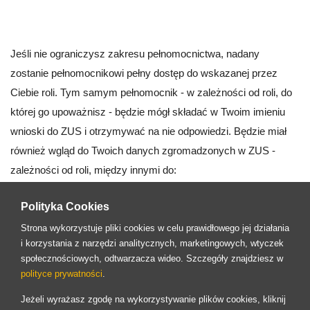
Jeśli nie ograniczysz zakresu pełnomocnictwa, nadany
zostanie pełnomocnikowi pełny dostęp do wskazanej przez
Ciebie roli. Tym samym pełnomocnik - w zależności od roli, do
której go upoważnisz - będzie mógł składać w Twoim imieniu
wnioski do ZUS i otrzymywać na nie odpowiedzi. Będzie miał
również wgląd do Twoich danych zgromadzonych w ZUS -
zależności od roli, między innymi do:
jako Ubezpieczony – informacji o stanie konta osoby
Polityka Cookies
ubezpieczonej, danych o zgłoszeniach do ubezpieczeń,
Strona wykorzystuje pliki cookies w celu prawidłowego jej działania
informacji o podstawach i składkach, Twoich zwolnień
i korzystania z narzędzi analitycznych, marketingowych, wtyczek
lekarskich, informacji o składkach zgromadzonych w OFE i
społecznościowych, odtwarzacza wideo. Szczegóły znajdziesz w
polityce prywatności
.
na subkoncie w ZUS;
jako Świadczeniobiorca – informacji o świadczeniach,
Jeżeli wyrażasz zgodę na wykorzystywanie plików cookies, kliknij