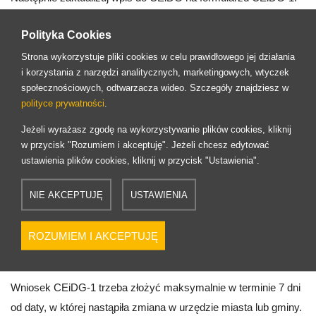
W punkcie 01 uzupełniamy datę, w której wchodzi w życie nowa
Polityka Cookies
umowa o świadczenie usług z nowym biurem rachunkowym.
Strona wykorzystuje pliki cookies w celu prawidłowego jej działania
i korzystania z narzędzi analitycznych, marketingowych, wtyczek
W punkcie 21 należy wpisać nazwę oraz numer NIP biura
społecznościowych, odtwarzacza wideo. Szczegóły znajdziesz w
rachunkowego.
polityce prywatności
.
W punkcie 22 adres miejsca przechowywania dokumentacji
Jeżeli wyrażasz zgodę na wykorzystywanie plików cookies, kliknij
w przycisk "Rozumiem i akceptuję". Jeżeli chcesz edytować
Twojej firmy przez nowe biuro rachunkowe.
ustawienia plików cookies, kliknij w przycisk "Ustawienia".
Pamiętaj, aby uwzględnić datę, w której powstała zmiana, tj.
NIE AKCEPTUJĘ
USTAWIENIA
datę, od której wchodzi w życie umowa o świadczenie usługi
księgowej z nowym biurem rachunkowym.
ROZUMIEM I AKCEPTUJĘ
Najczęściej znajduje się ona w jednym z pierwszych punktów
umowy.
Wniosek CEiDG-1 trzeba złożyć maksymalnie w terminie 7 dni
od daty, w której nastąpiła zmiana w urzędzie miasta lub gminy.